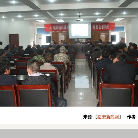
来源
:【
临安新闻网
】
作者