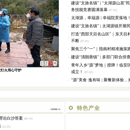
建设“文旅名镇” | “太湖源山
·
务技能竞赛圆满落幕
(07-02)
太湖源，幸福源 | 幸福院景落地
·
建设“文旅名镇” | 太湖源镇开
·
打造“西部天目名山区”｜东天目
·
不断
(07-02)
聚焦三个“一”｜指南村精准施策
·
建设“清朗善镇” | 多部门联合
·
1
2
3
4
青年入乡“源”梦地｜授牌！临安
·
家灯火用心守护
成立！
(07-02)
“源”美食·逸有味 | 聚餐新体验
·
”理论白沙答案
(08-14)
源
(11-25)