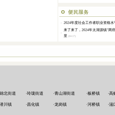
2024年度社会工作者职业资格
·
来了来了，2024年太湖源镇“
·
里
(04-17)
锦北街道
·
玲珑街道
·
青山湖街道
·
板桥镇
·
高
潜川镇
·
昌化镇
·
龙岗镇
·
河桥镇
·
湍