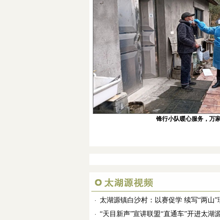
锋行小队暖心服务，万
太湖源镇白沙村：以赛促学 续写“两山
·
“天目新声”宣讲联盟“直通车”开进太湖
·