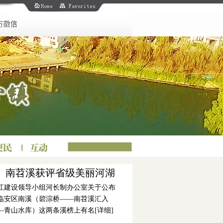
、南苕溪获评省级美丽河湖
江建设领导小组河长制办公室关于公布
，临安区南溪（碧淙桥——南苕溪汇入
—青山水库）这两条溪榜上有名[
详细
]