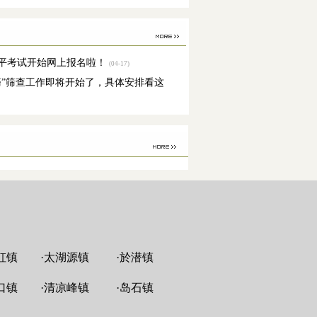
水平考试开始网上报名啦！
(04-17)
两癌”筛查工作即将开始了，具体安排看这
虹镇
·
太湖源镇
·
於潜镇
口镇
·
清凉峰镇
·
岛石镇