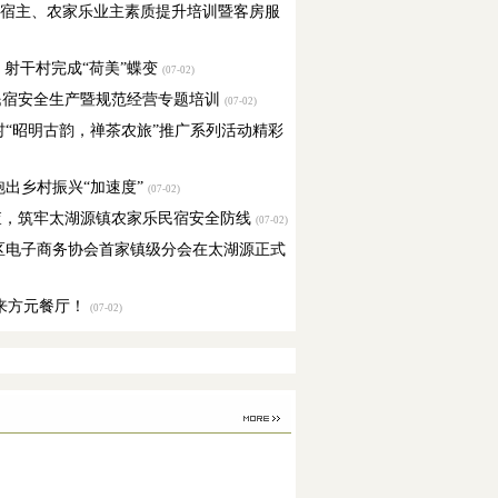
居”民宿主、农家乐业主素质提升培训暨客房服
！射干村完成“荷美”蝶变
(07-02)
展民宿安全生产暨规范经营专题培训
(07-02)
村“昭明古韵，禅茶农旅”推广系列活动精彩
跑出乡村振兴“加速度”
(07-02)
排查，筑牢太湖源镇农家乐民宿安全防线
(07-02)
区电子商务协会首家镇级分会在太湖源正式
，来方元餐厅！
(07-02)