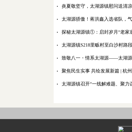
·
炎夏敬坚守，太湖源镇慰问送清
·
太湖源骄傲！蒋洪鑫入选省队，
·
探秘太湖源镇①：启封岁月“老家
·
太湖源镇S218里畈村至白沙村
·
致敬八一・情系太湖源——太湖
·
聚焦民生实事 共绘发展新篇 | 
·
太湖源镇召开“一线解难题、聚力