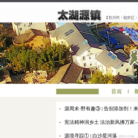
·
源周末·野有趣③ | 告别添加剂
·
宪法精神润乡土 法治新风拂万家—
·
源境寻踪① | 白沙星河落
(2025-12-30)