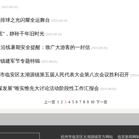
凉
(2025-09-10)
气排球之光闪耀全运舞台
(2025-09-10)
底”，静聆千年旧时光
(2025-09-10)
路段沿线暑期安全提醒：致广大游客的一封信
(2025-09-10)
源镇建军节专题特辑
(2025-08-05)
杭州市临安区太湖源镇第五届人民代表大会第八次会议胜利召开
(2025-
谋发展”唯实惟先大讨论活动阶段性工作汇报会
(2025-08-05)
上一页
1
2
3
4
5
6
7
8
9
10
下一页
杭州市临安区太湖源镇官方网站 临安新闻网