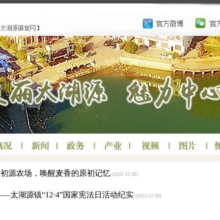
！来初源农场，唤醒麦香的原初记忆
(2025-12-30)
—太湖源镇“12·4”国家宪法日活动纪实
(2025-12-30)