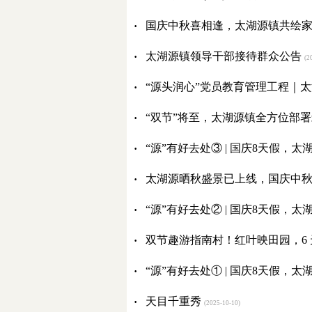
·
国庆中秋喜相逢，太湖源镇共绘
·
太湖源镇领导干部接待群众公告
(20
·
“源头润心”党员教育管理工程｜
·
“双节”将至，太湖源镇全方位部
·
“源”有好去处③ | 国庆8天假，
·
太湖源晒秋盛景已上线，国庆中
·
“源”有好去处② | 国庆8天假，
·
双节趣游指南村！红叶映田园，6 
·
“源”有好去处① | 国庆8天假，
·
天目千重秀
(2025-10-10)