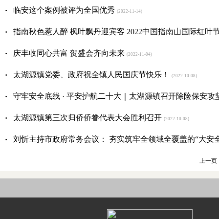
·
临安这个案例被评为全国优秀
(2022-11-14)
·
指南秋色惹人醉 枫叶飘丹迎宾客 2022中国指南山国际红叶
·
庆丰收同心共富 贺盛会齐向未来
(2022-11-04)
·
太湖源镇党委、政府祝全镇人民国庆节快乐！
(2022-10-08)
·
守牢安全底线 · 平安护航二十大｜太湖源镇召开除险保安攻
·
太湖源镇第三次归侨侨眷代表大会胜利召开
(2022-10-08)
·
刘忻主持市政府常务会议： 夯实筑牢全领域全覆盖的“大安
上一页