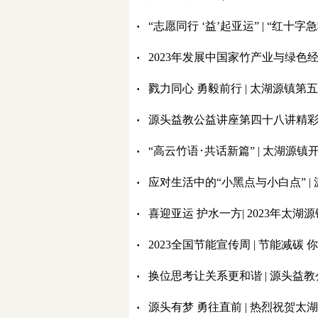
·
“志愿同行 ‘益’起亚运” | “红十
·
2023年发展中国家竹产业与绿色
·
戮力同心 勇毅前行 | 太湖源镇
·
源头益教公益讲座第四十八讲精
·
“高云竹语･共话新篇” | 太湖源
·
应对生活中的“小黑点与小白点” 
·
喜迎亚运 护水一方| 2023年太
·
2023全国节能宣传周 | 节能减碳 
·
换位思考让关系更和谐 | 源头益
·
源头有梦 勇往直前 | 热烈祝贺