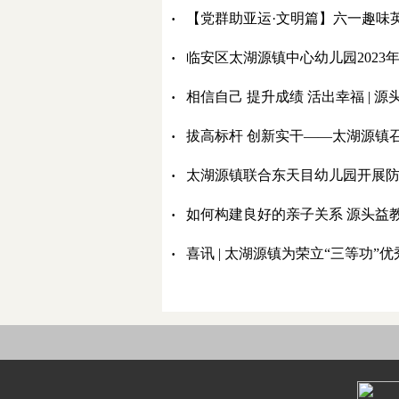
·
【党群助亚运·文明篇】六一趣味英语
·
临安区太湖源镇中心幼儿园2023
·
相信自己 提升成绩 活出幸福 |
·
拔高标杆 创新实干——太湖源镇
·
太湖源镇联合东天目幼儿园开展
·
如何构建良好的亲子关系 源头益
·
喜讯 | 太湖源镇为荣立“三等功”