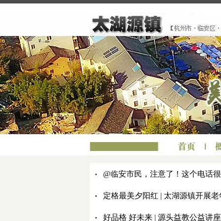
·
@临安市民，注意了！这个电话很
·
定格最美夕阳红 | 太湖源镇开展
·
好品格 好未来 | 源头益教公益讲